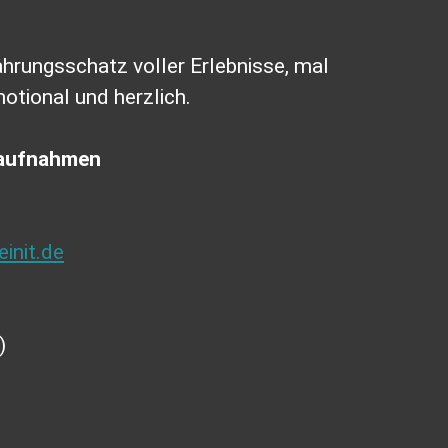
fahrungsschatz voller Erlebnisse, mal
motional und herzlich.
oaufnahmen
init.de
)