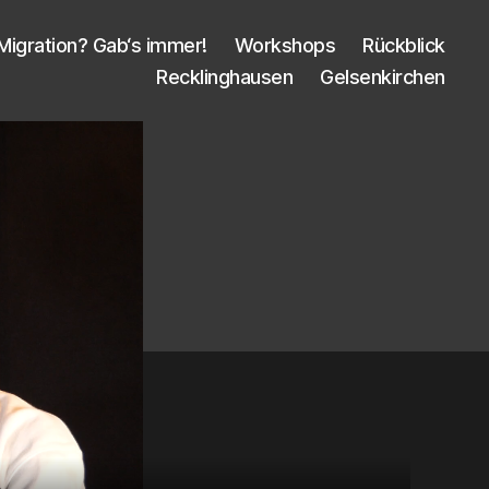
Migra­ti­on? Gab‘s immer!
Work­shops
Rück­blick
Reck­ling­hau­sen
Gel­sen­kir­chen