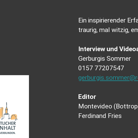
Ein inspirierender Er
traurig, mal witzig, e
Interview und Vide
Gerburgis Sommer
0157 77207547
gerburgis.sommer@re
Editor
Montevideo (Bottrop
Ferdinand Fries