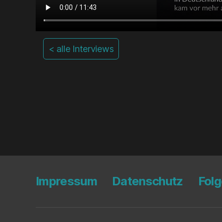
< alle Interviews
Impres­sum
Daten­schutz
Fol­