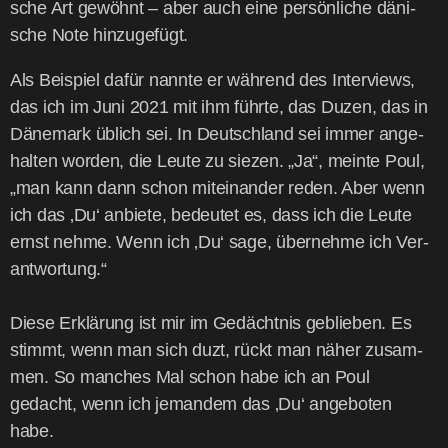
sche Art gewöhnt – aber auch eine per­sön­li­che däni­
sche Note hinzugefügt.
Als Bei­spiel dafür nann­te er wäh­rend des Inter­views,
das ich im Juni 2021 mit ihm führ­te, das Duzen, das in
Däne­mark üblich sei. In Deutsch­land sei immer ange­
hal­ten wor­den, die Leu­te zu sie­zen. „Ja“, mein­te Poul,
„man kann dann schon mit­ein­an­der reden. Aber wenn
ich das ‚Du‘ anbie­te, bedeu­tet es, dass ich die Leu­te
ernst neh­me. Wenn ich ‚Du‘ sage, über­neh­me ich Ver­
ant­wor­tung.“
Die­se Erklä­rung ist mir im Gedächt­nis geblie­ben. Es
stimmt, wenn man sich duzt, rückt man näher zusam­
men. So man­ches Mal schon habe ich an Poul
gedacht, wenn ich jeman­dem das ‚Du‘ ange­bo­ten
habe.