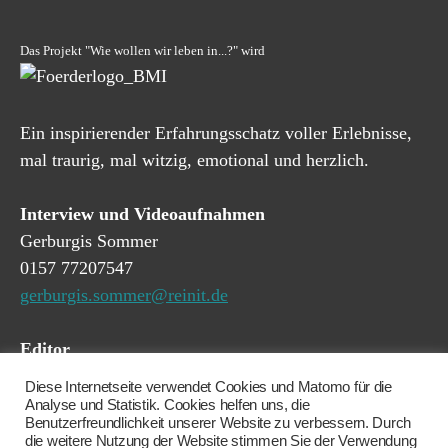
Das Projekt "Wie wollen wir leben in...?" wird
Ein inspirierender Erfahrungsschatz voller Erlebnisse,
mal traurig, mal witzig, emotional und herzlich.
Interview und Videoaufnahmen
Gerburgis Sommer
0157 77207547
gerburgis.sommer@reinit.de
Editor
Montevideo (Bottrop)
Diese Internetseite verwendet Cookies und Matomo für die
Ferdinand Fries
Analyse und Statistik. Cookies helfen uns, die
Benutzerfreundlichkeit unserer Website zu verbessern. Durch
die weitere Nutzung der Website stimmen Sie der Verwendung