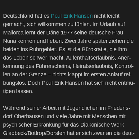
Deutsch­land hat es
Poul Erik Han­sen
nicht leicht
gemacht, sich will­kom­men zu füh­len. Im Urlaub auf
Mal­lor­ca lernt der Däne 1977 sei­ne deut­sche Frau
Nuria ken­nen und lie­ben. Zwei Jah­re spä­ter zie­hen die
bei­den ins Ruhr­ge­biet. Es ist die Büro­kra­tie, die ihm
das Leben schwer macht. Auf­ent­halts­er­laub­nis, Aner­
ken­nung des Füh­rer­scheins, Hei­rats­er­laub­nis, Kon­trol­
len an der Gren­ze – nichts klappt im ers­ten Anlauf rei­
bungs­los. Doch Poul Erik Han­sen hat sich nicht ent­mu­
ti­gen las­sen.
Wäh­rend sei­ner Arbeit mit Jugend­li­chen im Frie­dens­
dorf Ober­hau­sen und vie­le Jah­re mit Men­schen mit
psy­chi­scher Erkran­kung für das Dia­ko­ni­sche Werk
Gladbeck/Bottrop/Dorsten hat er sich zwar an die deut­