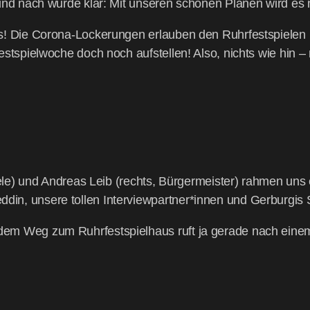
und nach wur­de klar: Mit unse­ren schö­nen Plä­nen wird es 
Die Coro­na-Locke­run­gen erlau­ben den Ruhr­fest­spie­len Pr
est­spiel­wo­che doch noch auf­stel­len! Also, nichts wie hi
ie­le) und Andre­as Leib (rechts, Bür­ger­meis­ter) rah­men un
din, unse­re tol­len Interviewpartner*innen und Ger­bur­gi
f dem Weg zum Ruhr­fest­spiel­haus ruft ja gera­de nach ei