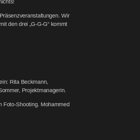
nichts!
ä­senz­ver­an­stal­tun­gen. Wir
n – mit den drei „G‑G-G“ kommt
s ein: Rita Beck­mann,
s Som­mer, Projektmanagerin.
nem Foto-Shoo­ting. Moham­med