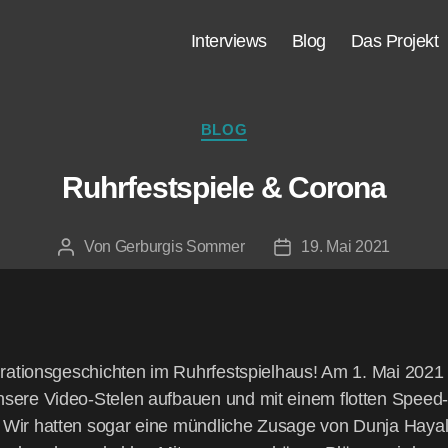
Inter­views
Blog
Das Pro­jekt
BLOG
Ruhr­fest­spie­le & Corona
Von
Gerburgis Sommer
19. Mai 2021
a­ti­ons­ge­schich­ten im Ruhr­fest­spiel­haus! Am 1. Mai 2021 w
 unse­re Video-Ste­len auf­bau­en und mit einem flot­ten Spee
n. Wir hat­ten sogar eine münd­li­che Zusa­ge von Dun­ja Haya­l