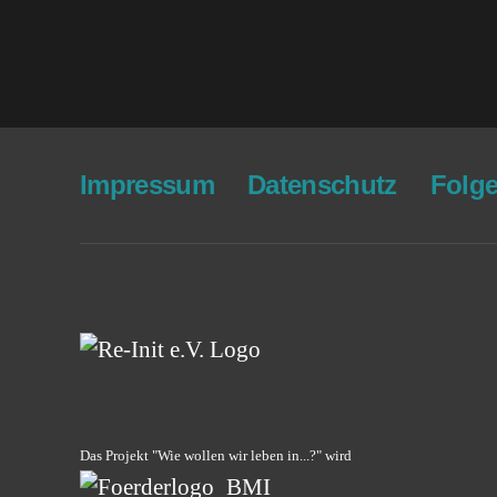
Impres­sum
Daten­schutz
Fol­g
Das Projekt "Wie wollen wir leben in...?" wird