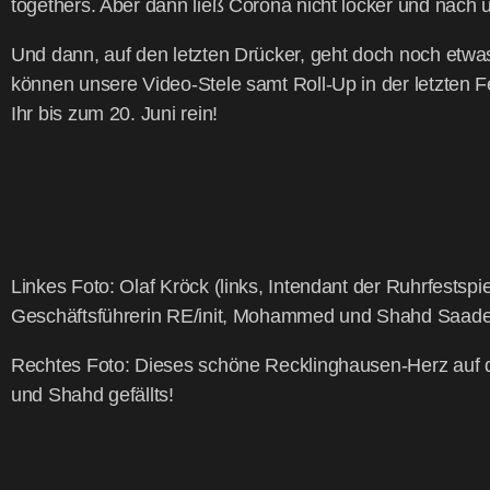
tog­e­thers. Aber dann ließ Coro­na nicht locker und nach 
Und dann, auf den letz­ten Drü­cker, geht doch noch etwas! 
kön­nen unse­re Video-Ste­le samt Roll-Up in der letz­ten F
Ihr bis zum 20. Juni rein!
Lin­kes Foto: Olaf Kröck (links, Inten­dant der Ruhr­fest­sp
Geschäfts­füh­re­rin RE/init, Moham­med und Shahd Saa­ded
Rech­tes Foto: Die­ses schö­ne Reck­ling­hau­sen-Herz au
und Shahd gefällts!