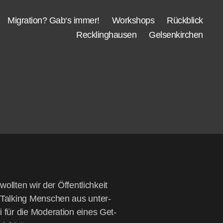
Migra­ti­on? Gab‘s immer!
Work­shops
Rück­blick
Reck­ling­hau­sen
Gel­sen­kir­chen
oll­ten wir der Öffent­lich­keit
d-Tal­king Men­schen aus unter­
i für die Mode­ra­ti­on eines Get-