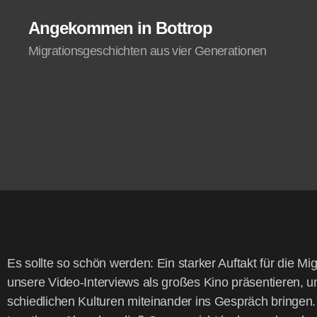
Angekommen in Bottrop
Migrationsgeschichten aus vier Generationen
Es soll­te so schön wer­den: Ein star­ker Auf­takt für die Migr
unse­re Video-Inter­views als gro­ßes Kino prä­sen­tie­ren,
schied­li­chen Kul­tu­ren mit­ein­an­der ins Gespräch brin­ge