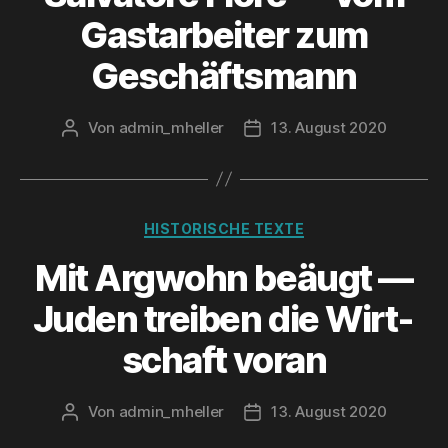
Gast­ar­bei­ter zum
Geschäftsmann
Von
admin_mheller
13. August 2020
Beitragsautor
Veröffentlichungsdatum
Kategorien
HISTORISCHE TEXTE
Mit Arg­wohn beäugt —
Juden trei­ben die Wirt­
schaft voran
Von
admin_mheller
13. August 2020
Beitragsautor
Veröffentlichungsdatum