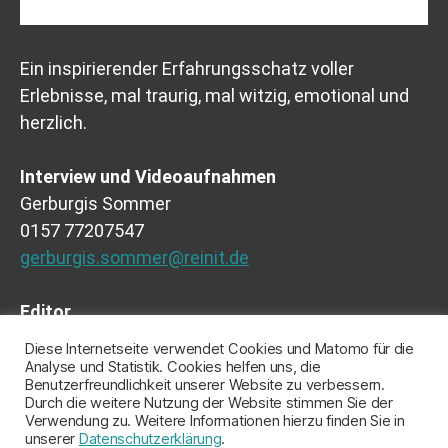
Ein inspirierender Erfahrungsschatz voller
Erlebnisse, mal traurig, mal witzig, emotional und
herzlich.
Interview und Videoaufnahmen
Gerburgis Sommer
0157 77207547
gerburgis.sommer@reinit.de
Editor
Montevideo (Bottrop)
Diese Internetseite verwendet Cookies und Matomo für die
Ferdinand Fries
Analyse und Statistik. Cookies helfen uns, die
Benutzerfreundlichkeit unserer Website zu verbessern.
Durch die weitere Nutzung der Website stimmen Sie der
Verwendung zu. Weitere Informationen hierzu finden Sie in
unserer
Datenschutzerklärung
.