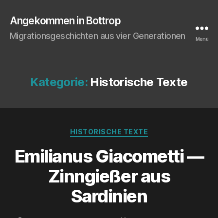
Angekommen in Bottrop
Migrationsgeschichten aus vier Generationen
Menü
Kategorie:
Historische Texte
Kategorien
HISTORISCHE TEXTE
Emi­lia­nus Gia­co­metti —
Zinn­gie­ßer aus
Sardinien