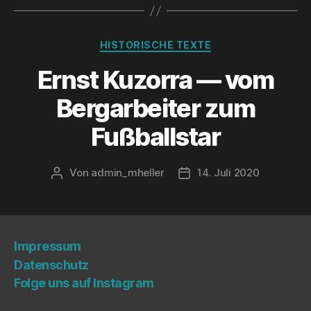
Kategorien
HISTORISCHE TEXTE
Ernst Kuz­or­ra — vom
Berg­ar­bei­ter zum
Fußballstar
Von
admin_mheller
14. Juli 2020
Beitragsautor
Veröffentlichungsdatum
Impres­sum
Daten­schutz
Fol­ge uns auf Instagram